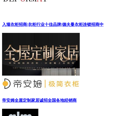
入墙衣柜招商|衣柜行业十佳品牌|德夫曼衣柜连锁招商中
帝安姆全屋定制家居诚招全国各地经销商