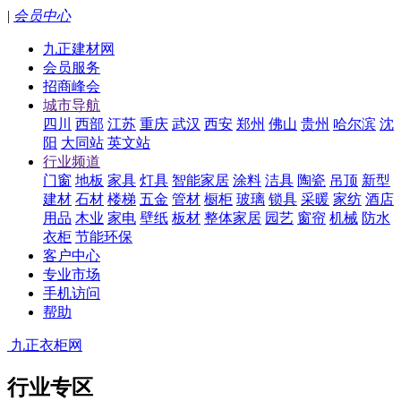
|
会员中心
九正建材网
会员服务
招商峰会
城市导航
四川
西部
江苏
重庆
武汉
西安
郑州
佛山
贵州
哈尔滨
沈
阳
大同站
英文站
行业频道
门窗
地板
家具
灯具
智能家居
涂料
洁具
陶瓷
吊顶
新型
建材
石材
楼梯
五金
管材
橱柜
玻璃
锁具
采暖
家纺
酒店
用品
木业
家电
壁纸
板材
整体家居
园艺
窗帘
机械
防水
衣柜
节能环保
客户中心
专业市场
手机访问
帮助
九正衣柜网
行业专区