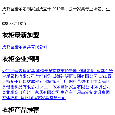
成都圣雅帝定制家居成立于 2010年，是一家集专业研发、生
产、..
028-83751815
衣柜最新加盟
成都圣雅帝家具有限公司
衣柜企业招聘
外贸经理
森迪家具
营销专员
南京英伦美地
招聘定制..
成都百绘
全屋家具有限公司
销售经理
成都达斐丽集团有限公司
CAD设
计师
多伦斯建材成都府河桥市场门店
网络营销
佛山市南海区
奥铝铝制品有限公司
木工
一体家整体家居有限公司
家具公司..
奥龙维高（广州）家居有限公司
生产主管
易高定制家具集团
整体衣柜..
福州闽福来家具有限公司
衣柜产品推荐