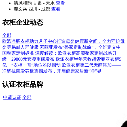
清风和韵
甘肃 - 天水
查看
龚文兵
四川 - 成都
查看
衣柜企业动态
全部
欧派净醛衣柜助力月子中心打造母婴健康新空间，全力守护母
婴等易感人群健康
索菲亚发布“整家定制战略”，全维定义中
国整家定制标准
深度解读：欧派衣柜高颜整家定制战略升
级，29800元套餐重磅发布
欧派衣柜半年营收超索菲亚衣柜5
亿，“衣柜一哥”地位难以撼动
欧派衣柜第二代无醛添加——
净醛抗菌爱芯板震撼发布，开启健康家居新“净”界
认证衣柜品牌
申请认证
全部