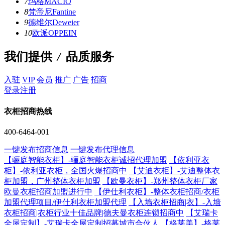
7
玛格MACIO
8
梵帝尼Fantine
9
德维尔Deweier
10
欧派OPPEIN
我们提供
/
品质服务
入驻
VIP
会员
推广
广告
招商
登录
注册
衣柜招商热线
400-6464-001
一键发布招商信息
一键发布代理信息
【骊庭智能衣柜】-骊庭智能衣柜诚招代理加盟
【依利亚衣
柜】-依利亚衣柜，全国火爆招商中
【艾迪衣柜】-艾迪整体衣
柜加盟，广州整体衣柜加盟
【欧曼衣柜】-郑州整体衣柜厂家
欧曼衣柜招商加盟进行中
【伊仕利衣柜】-整体衣柜招商/衣柜
加盟代理项目/伊仕利衣柜加盟代理
【入墙衣柜招商|衣】-入墙
衣柜招商|衣柜行业十佳品牌|德夫曼衣柜连锁招商中
【艾瑞卡
全屋定制】-艾瑞卡全屋定制招募城市合伙人
【格莱美】-格莱