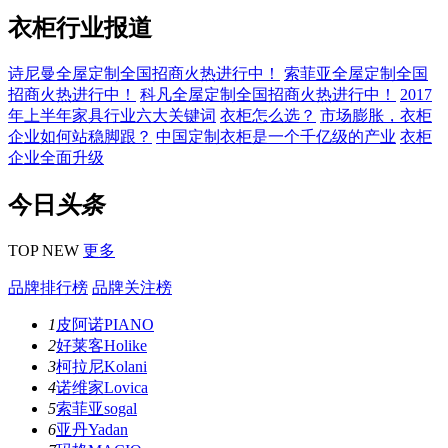
衣柜行业报道
诗尼曼全屋定制全国招商火热进行中！
索菲亚全屋定制全国
招商火热进行中！
科凡全屋定制全国招商火热进行中！
2017
年上半年家具行业六大关键词
衣柜怎么选？
市场膨胀，衣柜
企业如何站稳脚跟？
中国定制衣柜是一个千亿级的产业
衣柜
企业全面升级
今日
头条
TOP NEW
更多
品牌排行榜
品牌关注榜
1
皮阿诺PIANO
2
好莱客Holike
3
柯拉尼Kolani
4
诺维家Lovica
5
索菲亚sogal
6
亚丹Yadan